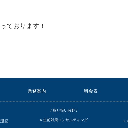
承っております！
業務案内
料金表
/ 取り扱い分野 /
» 生前対策コンサルティング
続登記
»